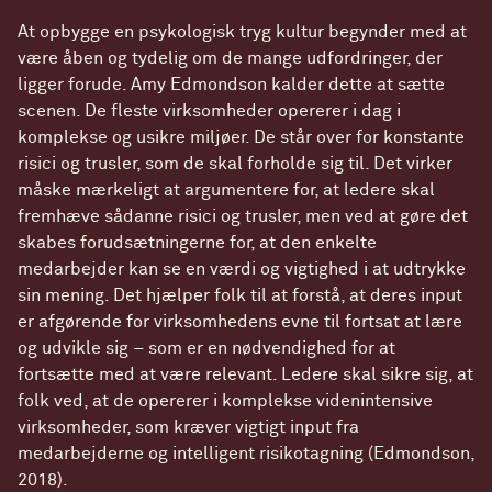
At opbygge en psykologisk tryg kultur begynder med at
være åben og tydelig om de mange udfordringer, der
ligger forude. Amy Edmondson kalder dette at sætte
scenen. De fleste virksomheder opererer i dag i
komplekse og usikre miljøer. De står over for konstante
risici og trusler, som de skal forholde sig til. Det virker
måske mærkeligt at argumentere for, at ledere skal
fremhæve sådanne risici og trusler, men ved at gøre det
skabes forudsætningerne for, at den enkelte
medarbejder kan se en værdi og vigtighed i at udtrykke
sin mening. Det hjælper folk til at forstå, at deres input
er afgørende for virksomhedens evne til fortsat at lære
og udvikle sig – som er en nødvendighed for at
fortsætte med at være relevant. Ledere skal sikre sig, at
folk ved, at de opererer i komplekse videnintensive
virksomheder, som kræver vigtigt input fra
medarbejderne og intelligent risikotagning (Edmondson,
2018).