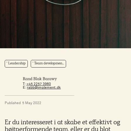
Leadership
Team developmen...
Rand Blak Barawy
T:
+45 2257 3960
E:
rabb@implement.dk
Published
5 May 2022
Er du interesseret i at skabe et effektivt og
højtperformende team, eller er du blot