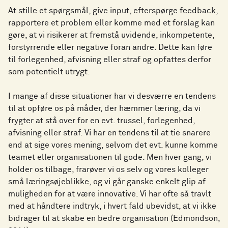
At stille et spørgsmål, give input, efterspørge feedback,
rapportere et problem eller komme med et forslag kan
gøre, at vi risikerer at fremstå uvidende, inkompetente,
forstyrrende eller negative foran andre. Dette kan føre
til forlegenhed, afvisning eller straf og opfattes derfor
som potentielt utrygt.
I mange af disse situationer har vi desværre en tendens
til at opføre os på måder, der hæmmer læring, da vi
frygter at stå over for en evt. trussel, forlegenhed,
afvisning eller straf. Vi har en tendens til at tie snarere
end at sige vores mening, selvom det evt. kunne komme
teamet eller organisationen til gode. Men hver gang, vi
holder os tilbage, frarøver vi os selv og vores kolleger
små læringsøjeblikke, og vi går ganske enkelt glip af
muligheden for at være innovative. Vi har ofte så travlt
med at håndtere indtryk, i hvert fald ubevidst, at vi ikke
bidrager til at skabe en bedre organisation (Edmondson,