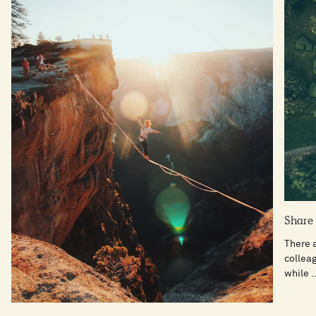
Share 
There a
colleag
while ..