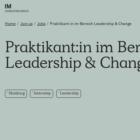
Home
/
Join us
/
Jobs
/
Praktikant:in im Bereich Leadership & Change
Praktikant:in
im
Be
Leadership
&
Chan
Hamburg
Internship
Leadership