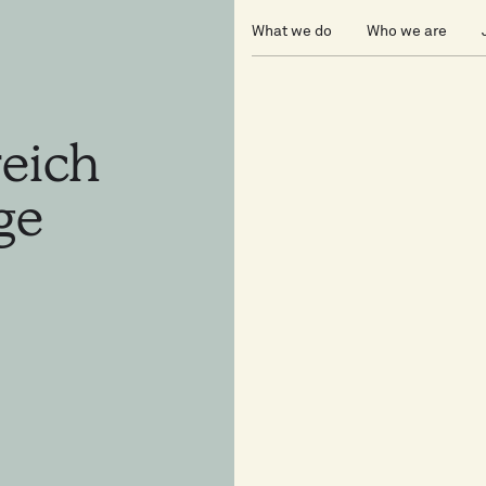
What we do
Who we are
reich
ge