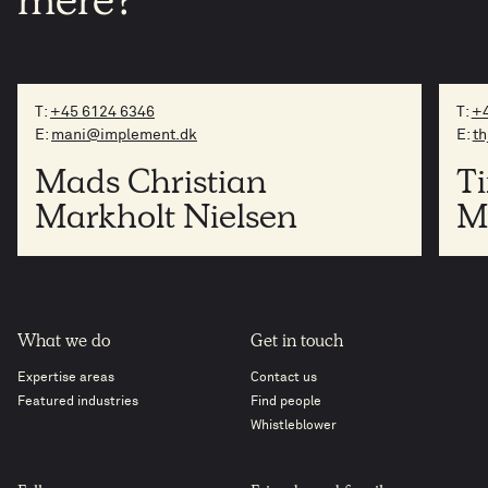
mere?
T:
+45 6124 6346
T:
+4
E:
mani@implement.dk
E:
t
Mads Christian
T
Markholt Nielsen
M
What we do
Get in touch
Expertise areas
Contact us
Featured industries
Find people
Whistleblower