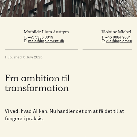
Mathilde Illum Aastrøm
Violaine Michel L
T:
+45 5385 0019
T:
+45 6084 9081
E:
maia@implement.dk
E:
vila@implement.
Published
6 July 2026
Fra ambition til
transformation
Vi ved, hvad AI kan. Nu handler det om at få det til at
fungere i praksis.