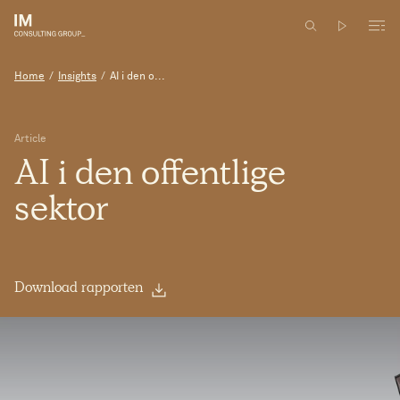
Home
/
Insights
/
AI i den o...
Article
AI
i
den
offentlige
sektor
Download rapporten